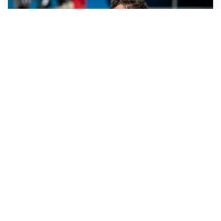
CALCIOMERCATO
Cagliari, il caso Esposito continua. Intanto arriva
Maldini
CALCIOMERCATO
Napoli, il solito Lukaku: non si presenta in ritiro, è
rottura
AMICHEVOLI
Inter, Chivu: “Vedo una crescita, il risultato non conta”