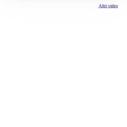
Altri video
Prima il Levante
ROC:
15381
Direttore responsabile:
Andrea Moggio
Editore:
Media (iN) Srl
Contatti