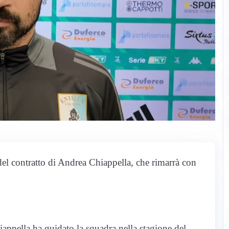
el contratto di Andrea Chiappella, che rimarrà con
iappella ha guidato la squadra nella stagione del