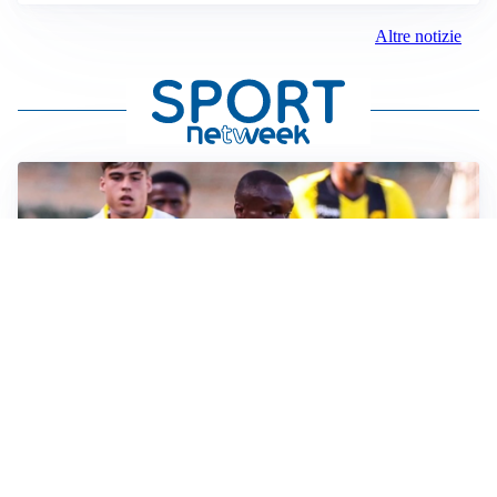
Altre notizie
IL FAVORITO
Inter, Diaby è ora il favorito per la fascia destra