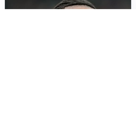
AFFONDO
Il Galatasaray fa sul serio per Leao
LA NOVITÀ
Il Real Madrid blinda Vinicius: pronto il rinnovo
TORMENTONE
Lukaku, stavolta la rottura è definitiva
L'ALLARME