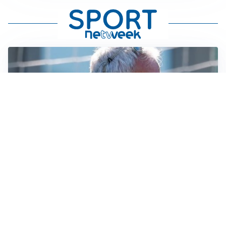
LA NOVITÀ
Le regole di Mourinho al Real
MERCATO JUVE
La Juventus vuole Suzuki, ma il Psg è avanti