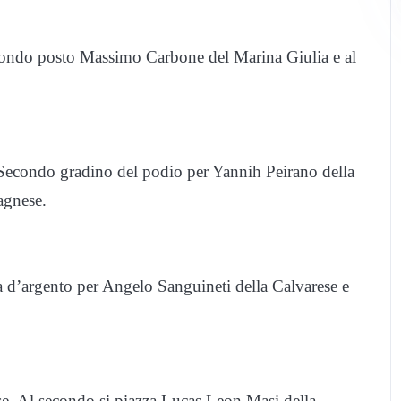
condo posto Massimo Carbone del Marina Giulia e al
 Secondo gradino del podio per Yannih Peirano della
agnese.
 d’argento per Angelo Sanguineti della Calvarese e
se. Al secondo si piazza Lucas Leon Masi della