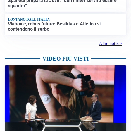
Spalletti prepara la Juve: “Con l’Inter servirà essere
squadra”
LONTANO DALL'ITALIA
Vlahovic, rebus futuro: Besiktas e Atletico si
contendono il serbo
Altre notizie
VIDEO PIÙ VISTI