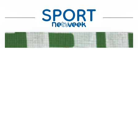
L'OPPORTUNITÀ
Juventus, occasione Trubin: il Benfica apre alla
cessione?