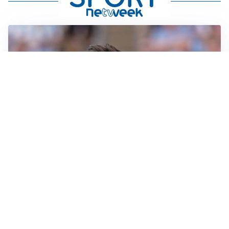
IL NOME NUOVO
Napoli, Musso resta un’opzione per la porta
TITOLARE IN CAMPIONATO
Inter, tocca a Pio Esposito: Chivu gli affida l’attacco