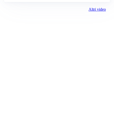
Altri video
Prima il Levante
ROC:
15381
Direttore responsabile:
Andrea Moggio
Editore:
Media (iN) Srl