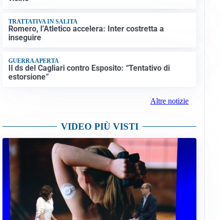
TRATTATIVA IN SALITA
Romero, l’Atletico accelera: Inter costretta a
inseguire
GUERRA APERTA
Il ds del Cagliari contro Esposito: “Tentativo di
estorsione”
Altre notizie
VIDEO PIÙ VISTI