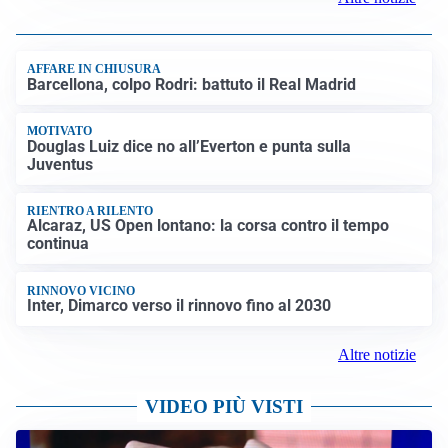
BAGARRE
Caso Delmastro, la Camera nega l’accesso alle chat:
scontro in Aula tra maggioranza e opposizioni
MEDIO ORIENTE
Stretto di Hormuz, Iran e Oman trovano un accordo
sulle rotte: si apre la possibilità di una tregua
PREVISIONI
Record di bollini rossi in Italia: oggi caldo estremo in
tutta la Penisola
Altre notizie