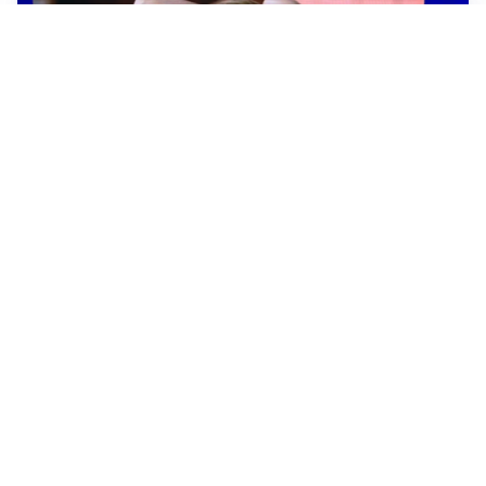
AFFARE IN CHIUSURA
Barcellona, colpo Rodri: battuto il Real Madrid
MOTIVATO
Douglas Luiz dice no all’Everton e punta sulla
Juventus
RIENTRO A RILENTO
Alcaraz, US Open lontano: la corsa contro il tempo
continua
RINNOVO VICINO
Inter, Dimarco verso il rinnovo fino al 2030