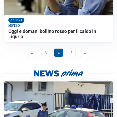
GENOVA
METEO
Oggi e domani bollino rosso per il caldo in
Liguria
←
3
4
5
→