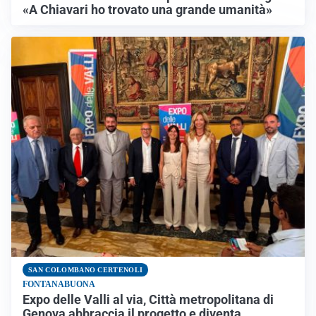
«A Chiavari ho trovato una grande umanità»
SAN COLOMBANO CERTENOLI
FONTANABUONA
Expo delle Valli al via, Città metropolitana di
Genova abbraccia il progetto e diventa