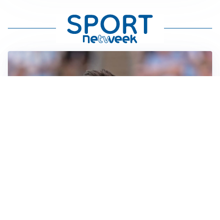
IL NOME NUOVO
Napoli, Musso resta un’opzione per la porta
TITOLARE IN CAMPIONATO