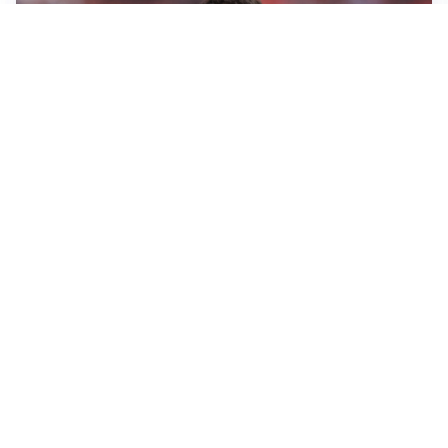
AFFARE IN CHIUSURA
Barcellona, colpo Rodri: battuto il Real Madrid
MOTIVATO
Douglas Luiz dice no all’Everton e punta sulla
Juventus
RIENTRO A RILENTO
Alcaraz, US Open lontano: la corsa contro il tempo
continua