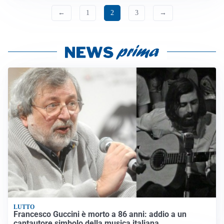
←
1
2
3
→
LUTTO
Francesco Guccini è morto a 86 anni: addio a un
cantautore simbolo della musica italiana